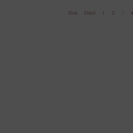
Első
Előző
1
2
3