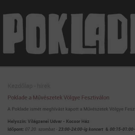
Kezdőlap - hírek
Poklade a Művészetek Völgye Fesztiválon
A Poklade ismét meghívást kapott a Művészetek Völgye Feszti
Helyszín:
Világzenei Udvar - Kocsor Ház
Időpont:
07.20. szombat -
23:00-24:00-ig koncert
&
00:15-01:00-