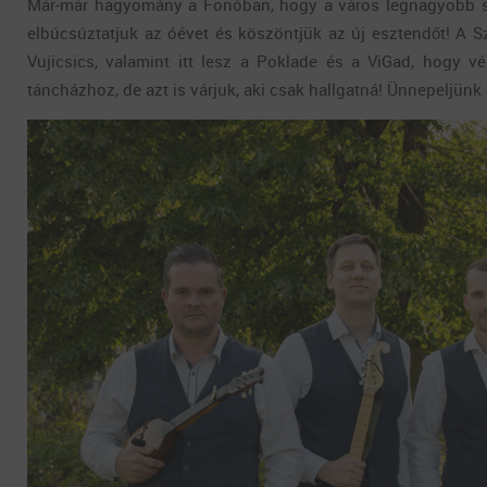
Már-már hagyomány a Fonóban, hogy a város legnagyobb szil
elbúcsúztatjuk az óévet és köszöntjük az új esztendőt! A 
Vujicsics, valamint itt lesz a Poklade és a ViGad, hogy v
táncházhoz, de azt is várjuk, aki csak hallgatná! Ünnepeljünk 