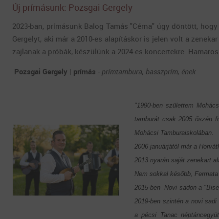
Új prímásunk: Pozsgai Gergely
2023-ban, prímásunk Balog Tamás "Cérna" úgy döntött, hogy
Gergelyt, aki már a 2010-es alapításkor is jelen volt a zenek
zajlanak a próbák, készülünk a 2024-es koncertekre. Hamarosa
Pozsgai Gergely
|
prímás
-
prímtambura, basszprím, ének
"1990-ben születtem Mohácso
tamburát csak 2005 őszén fo
Mohácsi Tamburaiskolában.
2006 januárjától már a Horvát
2013 nyarán saját zenekart a
Nem sokkal később, Fermata t
2015-ben Novi sadon a "Biser
2019-ben szintén a novi sadi
a pécsi Tanac néptáncegyü