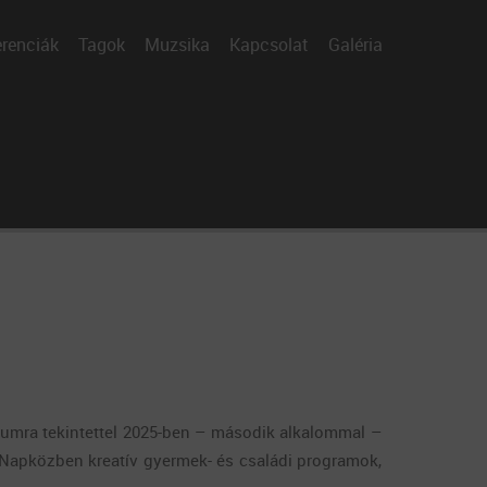
renciák
Tagok
Muzsika
Kapcsolat
Galéria
leumra tekintettel 2025-ben – második alkalommal –
. Napközben kreatív gyermek- és családi programok,