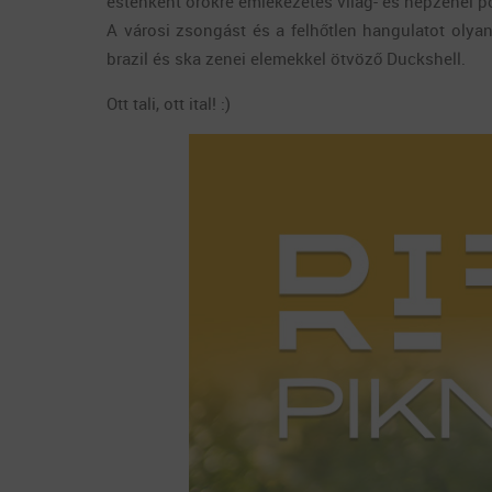
esténként örökre emlékezetes világ- és népzenei p
A városi zsongást és a felhőtlen hangulatot olya
brazil és ska zenei elemekkel ötvöző Duckshell.
Ott tali, ott ital! :)