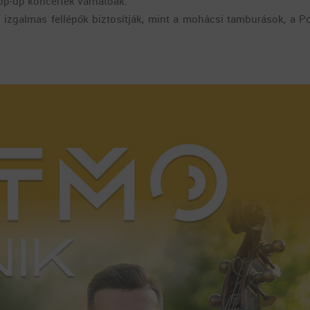
op-up koncertek várhatóak.
n izgalmas fellépők biztosítják, mint a mohácsi tamburások, a 