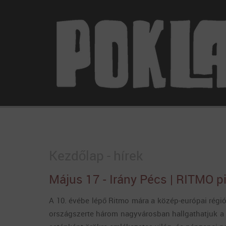
Kezdőlap - hírek
Május 17 - Irány Pécs | RITMO p
A 10. évébe lépő Ritmo mára a közép-európai régió
országszerte három nagyvárosban hallgathatjuk a l