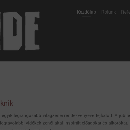
Kezdőlap
Rólunk
Refe
iknik
 egyik legrangosabb világzenei rendezvényévé fejlődött. A jubi
egtávolabbi vidékek zenéi által inspirált előadókat és alkotókat