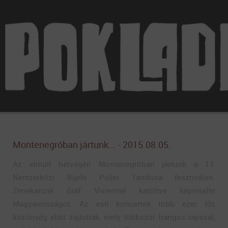
Montenegróban jártunk... - 2015.08.05.
Az elmúlt hétvégén Montenegróban jártunk a 13.
Nemzetközi Bijelo Poljei Tambura fesztiválon.
Zenekarunk Gráf Viviennel karöltve képviselte
Magyarországot. Az esti koncertek több ezer fős
közönség előtt zajlottak, mely többször hangos tapssal,