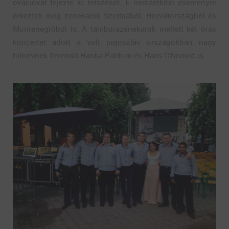
ovációval fejezte ki tetszését. E nemzetközi eseményre
érkeztek még zenekarok Szerbiából, Horvátországból és
Montenegróból is. A tamburazenekarok mellett két órás
koncertet adott a volt jugoszláv országokban nagy
hírnévnek örvendő Hanka Paldum és Haris Džinović is.