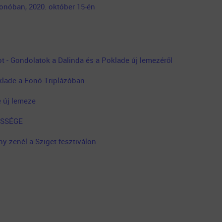
Fonóban, 2020. október 15-én
 - Gondolatok a Dalinda és a Poklade új lemezéről
klade a Fonó Triplázóban
e új lemeze
ESSÉGE
y zenél a Sziget fesztiválon