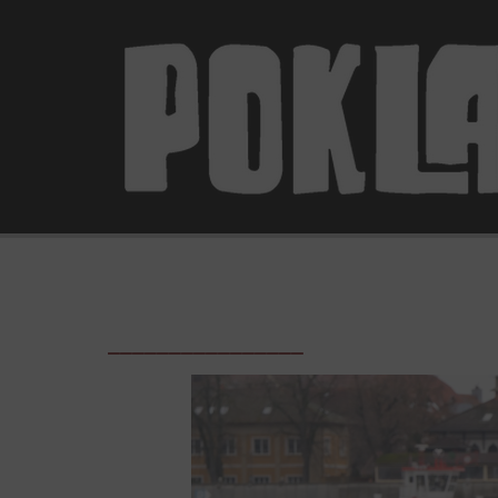
________________