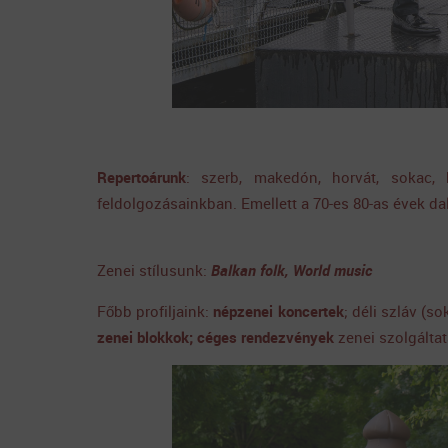
Repertoárunk
: szerb, makedón, horvát, sokac,
feldolgozásainkban. Emellett a 70-es 80-as évek dal
Zenei stílusunk:
Balkan folk, World music
Főbb profiljaink:
népzenei koncertek
; déli szláv (
zenei blokkok;
céges rendezvények
zenei szolgáltat