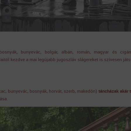
 bosnyák, bunyevác, bolgár, albán, román, magyar és cigá
aitól kezdve a mai legújabb jugoszláv slágereket is szívesen játs
sokac, bunyevác, bosnyák, horvát, szerb, makedón)
táncházak
akár 
ása.