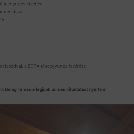
 táncegyüttes kísérése
urafesztivál
né
áncfesztivál, a ZORA táncegyüttes kísérése
k Balog Tamás a legjobb prímás kitüntetést nyerte el