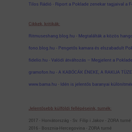
Tilos Rádió - Riport a Poklade zenekar tagjaival a 
Cikkek, kritikák:
Ritmuseshang.blog.hu - Megtalálták a közös hangot
fono.blog.hu - Pengetős kamara és elszabadult Po
fidelio.hu - Valódi átváltozás – Megjelent a Poklad
gramofon.hu - A KABÓCÁK ÉNEKE, A RAKIJA TÜZ
www.bama.hu - Idén is jelentős baranyai különítmén
Jelentősebb külföldi fellépéseink, turnék:
2017 - Horvátország - Sv. Filip i Jakov - ZORA turné
2016 - Bosznia-Hercegovina - ZORA turné