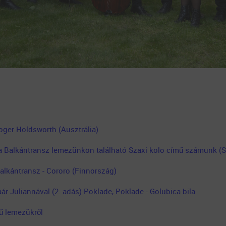
oger Holdsworth (Ausztrália)
 a Balkántransz lemezünkön található Szaxi kolo című számunk (
alkántransz - Cororo (Finnország)
ár Juliannával (2. adás) Poklade, Poklade - Golubica bila
mű lemezükről