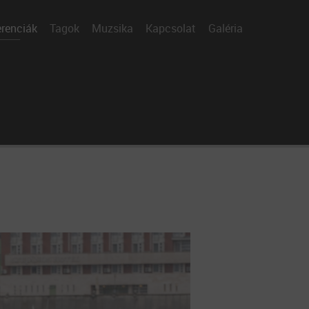
renciák
Tagok
Muzsika
Kapcsolat
Galéria