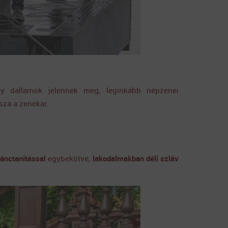
ny dallamok jelennek meg, leginkább népzenei
sza a zenekar.
tánctanítással
egybekötve,
lakodalmakban déli szláv