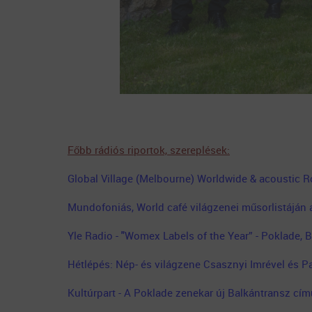
Főbb rádiós riportok, szereplések:
Global Village (Melbourne) Worldwide & acoustic R
Mundofoniás, World café világzenei műsorlistáján
Yle Radio -
"
Womex Labels of the Year” - Poklade, B
Hétlépés: Nép- és világzene Csasznyi Imrével és Pa
Kultúrpart - A Poklade zenekar új Balkántransz cí