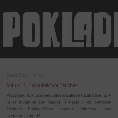
Kezdőlap - hírek
Május 11. Poklade&Zora Táncház
Visszatérünk a törzshelyünkre a Batrába (Szabadság u. 4-
6) és mulatunk egy nagyot. ;) Május 11-én, pénteken
20:00-tól Poklade&Zora táncház. Mindenkit sok
szeretettel várunk!