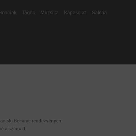
renciák
Tagok
Muzsika
Kapcsolat
Galéria
aranjski Becarac rendezvényen.
ré a színpad.