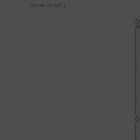
Ott tali, ott ital! :)