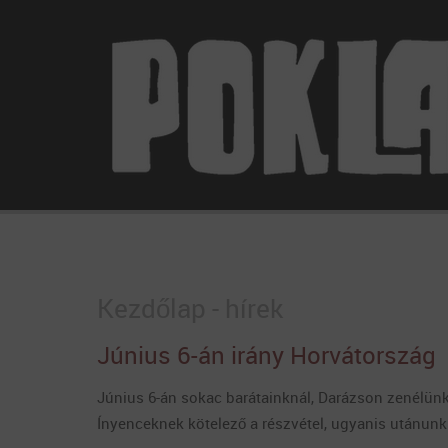
Kezdőlap - hírek
Június 6-án irány Horvátország
Június 6-án sokac barátainknál, Darázson zenélünk
Ínyenceknek kötelező a részvétel, ugyanis utánunk 