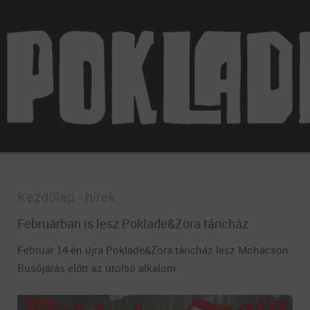
Kezdőlap - hírek
Februárban is lesz Poklade&Zora táncház
Február 14-én újra Poklade&Zora táncház lesz Mohácson.
Busójárás előtt az utolsó alkalom.